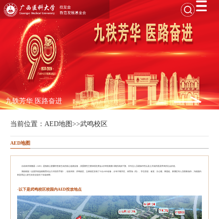
九轶芳华 医路奋进
当前位置：
AED地图
>>
武鸣校区
AED地图
自动体外除颤器（AED）是挽救心脏骤停患者生命的核心急救设备‌，其重要性主要体现在黄金4分钟抢救窗口期的高效干预、非专业人员易操作性以及公共场所普及带来的社会价值。
我校根据《全国学校急救教育试点工作指导手册》，在校本部、武鸣校区、玉林校区安装了35台AED设备，分布于教学区、体育场（馆）、学生宿舍、食堂、办公楼、离退处、家属区等人员密集场所，为校园内
部及周边人群生命安全提供了应急保障。
·以下是武鸣校区校园内AED投放地点