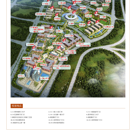
投放地点
1.
A1博学楼西门大厅
2.
A3-1栋134室门外
3.
A2-4校园超市门口
4.
A6弘医餐厅东门口
5.
A8-2文信楼一楼大厅
6.
图书馆北门大厅
7.
柳园学生宿舍东三四栋门卫室
8.
榕园餐厅门口
9.
柳园餐厅门口
10.
B10综合楼医务室
11.
B11体育馆北门门口
12.
B11体育馆南门门口
13.
榕园学生之家一楼
14.
B14田径场球场看台